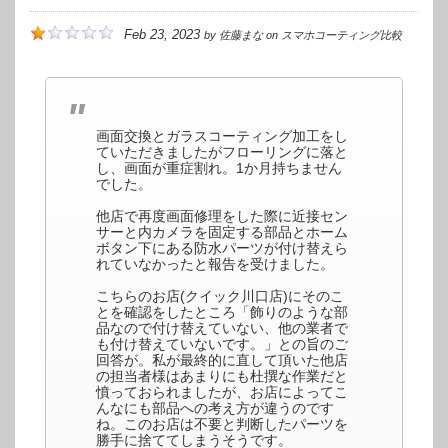
Feb 23, 2023
by
佐藤まな
on
スマホコーティング比較
画面交換とガラスコーティング加工をし
ていただきましたがフローリングに落と
し、画面が重症割れ。1か月持ちません
でした。
他店で再度画面修理をした際に近接セン
サーと内カメラを固定する部品とホーム
ボタン下にある防水パーツが付け替えら
れていなかったと報告を受けました。
こちらのお店(クイック川口店)にそのこ
とを確認をしたところ「飾りのような部
品なので付け替えていない、他の業者で
も付け替えていないです。」との旨のご
回答が。私が最終的に直して頂いた他店
の担当者様はあまりにも杜撰な作業だと
憤っておられましたが、お店によってこ
んなにも部品への考え方が違うのです
ね。このお店は不要と判断したパーツを
勝手に捨ててしまうそうです。