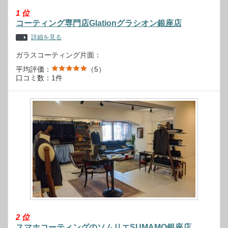
1
位
コーティング専門店Glationグラシオン銀座店
詳細を見る
ガラスコーティング片面：
平均評価：
（5）
口コミ数：1件
2
位
スマホコーティングのソムリエSUMAMO銀座店