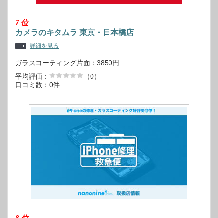
7
位
カメラのキタムラ 東京・日本橋店
詳細を見る
ガラスコーティング片面：3850円
平均評価：
（0）
口コミ数：0件
8
位