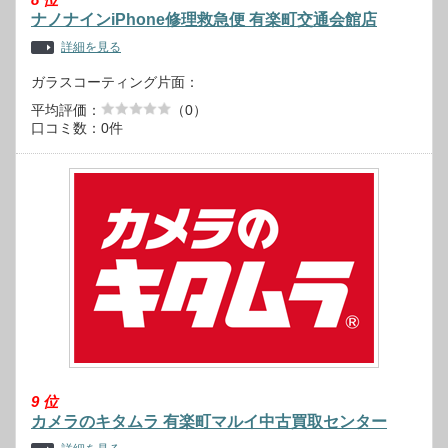
ナノナインiPhone修理救急便 有楽町交通会館店
詳細を見る
ガラスコーティング片面：
平均評価：
（0）
口コミ数：0件
9
位
カメラのキタムラ 有楽町マルイ中古買取センター