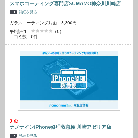
スマホコーティング専門店SUMAMO神奈川川崎店
詳細を見る
ガラスコーティング片面：3,300円
平均評価：
（0）
口コミ数：0件
3
位
ナノナインiPhone修理救急便 川崎アゼリア店
詳細を見る