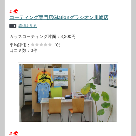
1
位
コーティング専門店Glationグラシオン川崎店
詳細を見る
ガラスコーティング片面：3,300円
平均評価：
（0）
口コミ数：0件
2
位