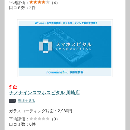
平均評価：
（4）
口コミ数：2件
5
位
ナノナインスマホスピタル 川崎店
詳細を見る
ガラスコーティング片面：2,980円
平均評価：
（0）
口コミ数：0件