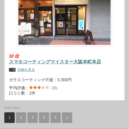
10
位
スマホコーティングマイスター大阪本町本店
詳細を見る
ガラスコーティング片面：3,300円
平均評価：
（3）
口コミ数：2件
PAGE NAVI
1
2
3
4
5
»