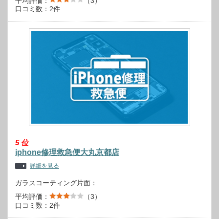
平均評価：
（3）
口コミ数：2件
5
位
iphone修理救急便大丸京都店
詳細を見る
ガラスコーティング片面：
平均評価：
（3）
口コミ数：2件