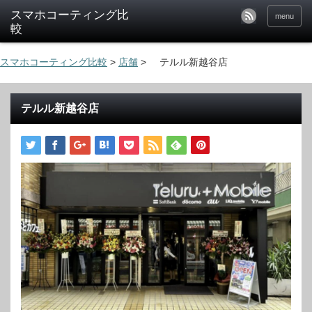
menu
スマホコーティング比較
>
店舗
>
テルル新越谷店
テルル新越谷店