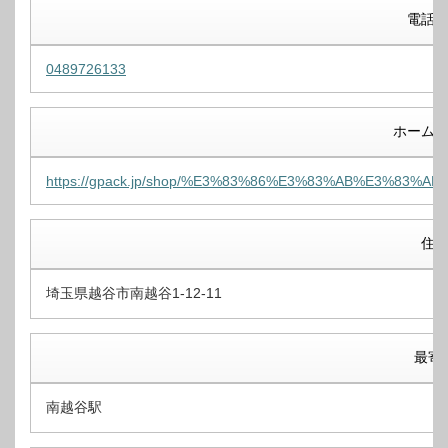
電話
0489726133
ホーム
https://gpack.jp/shop/%E3%83%86%E3%83%AB%E3%83
住
埼玉県越谷市南越谷1-12-11
最寄
南越谷駅