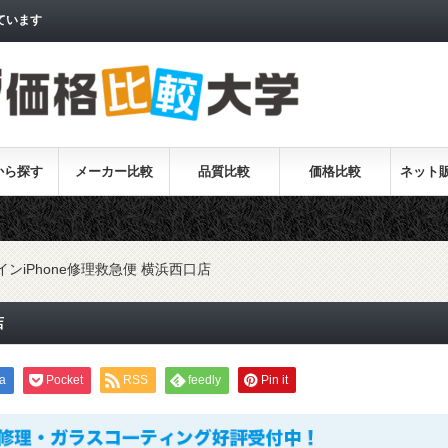
ています
から探す
メーカー比較
品質比較
価格比較
ネット
ンiPhone修理救急便 横浜西口店
店
a
Pocket
RSS
feedly
Pin it