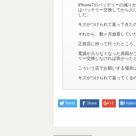
iPhone7のバッテリーの減
はバッテリー交換してから人
した。
キズがつけられて返ってきた
それから、数ヶ月放置してい
正規店に持って行ったところ
電源が入らなくなった原因が
リー交換しなければ良かった
こういう店でお願いする場合
キズがつけられて返ってくる
Tweet
Share
+1
Haten