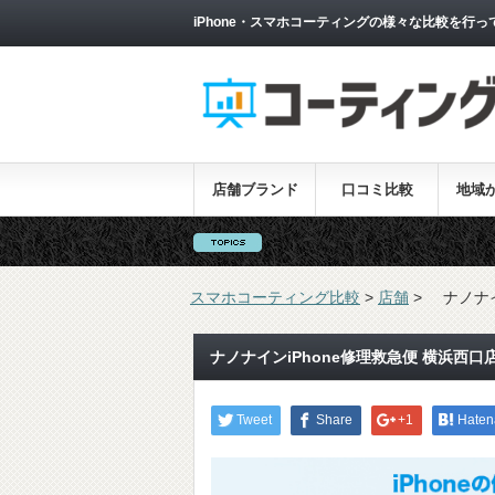
iPhone・スマホコーティングの様々な比較を行っ
店舗ブランド
口コミ比較
地域
スマホコーティング比較
>
店舗
>
ナノナイ
ナノナインiPhone修理救急便 横浜西口
Tweet
Share
+1
Haten