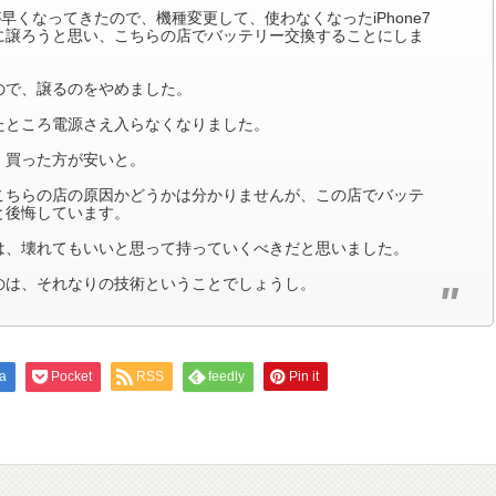
りが早くなってきたので、機種変更して、使わなくなったiPhone7
に譲ろうと思い、こちらの店でバッテリー交換することにしま
ので、譲るのをやめました。
たところ電源さえ入らなくなりました。
、買った方が安いと。
こちらの店の原因かどうかは分かりませんが、この店でバッテ
と後悔しています。
は、壊れてもいいと思って持っていくべきだと思いました。
のは、それなりの技術ということでしょうし。
a
Pocket
RSS
feedly
Pin it