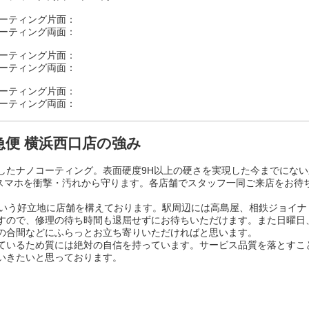
ーティング片面：
ーティング両面：
ーティング片面：
ーティング両面：
ーティング片面：
ーティング両面：
救急便 横浜西口店の強み
したナノコーティング。表面硬度9H以上の硬さを実現した今までにない
大切なスマホを衝撃・汚れから守ります。各店舗でスタッフ一同ご来店をお待
という好立地に店舗を構えております。駅周辺には高島屋、相鉄ジョイナ
すので、修理の待ち時間も退屈せずにお待ちいただけます。また日曜日
の合間などにふらっとお立ち寄りいただければと思います。
ているため質には絶対の自信を持っています。サービス品質を落とすこ
いきたいと思っております。