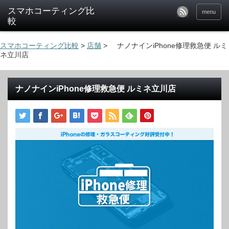
menu
スマホコーティング比較
>
店舗
>
ナノナインiPhone修理救急便 ルミ
ネ立川店
ナノナインiPhone修理救急便 ルミネ立川店