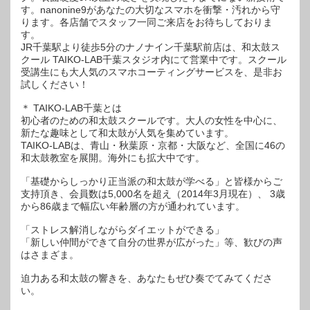
す。nanonine9があなたの大切なスマホを衝撃・汚れから守
ります。各店舗でスタッフ一同ご来店をお待ちしておりま
す。
JR千葉駅より徒歩5分のナノナイン千葉駅前店は、和太鼓ス
クール TAIKO-LAB千葉スタジオ内にて営業中です。スクール
受講生にも大人気のスマホコーティングサービスを、是非お
試しください！
＊ TAIKO-LAB千葉とは
初心者のための和太鼓スクールです。大人の女性を中心に、
新たな趣味として和太鼓が人気を集めています。
TAIKO-LABは、青山・秋葉原・京都・大阪など、全国に46の
和太鼓教室を展開。海外にも拡大中です。
「基礎からしっかり正当派の和太鼓が学べる」と皆様からご
支持頂き、会員数は5,000名を超え（2014年3月現在）、 3歳
から86歳まで幅広い年齢層の方が通われています。
「ストレス解消しながらダイエットができる」
「新しい仲間ができて自分の世界が広がった」等、歓びの声
はさまざま。
迫力ある和太鼓の響きを、あなたもぜひ奏でてみてくださ
い。