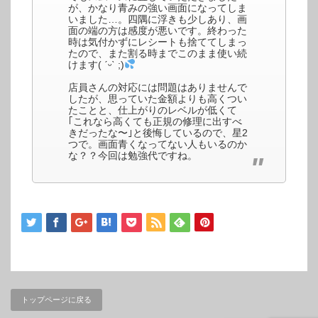
が、かなり青みの強い画面になってしま
いました…。四隅に浮きも少しあり、画
面の端の方は感度が悪いです。終わった
時は気付かずにレシートも捨ててしまっ
たので、また割る時までこのまま使い続
けます( ˊᵕˋ ;)
店員さんの対応には問題はありませんで
したが、思っていた金額よりも高くつい
たことと、仕上がりのレベルが低くて
｢これなら高くても正規の修理に出すべ
きだったな〜｣と後悔しているので、星2
つで。画面青くなってない人もいるのか
な？？今回は勉強代ですね。
トップページに戻る