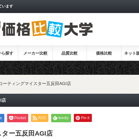
ています
から探す
メーカー比較
品質比較
価格比較
ネット
コーティングマイスター五反田AGI店
I店
a
Pocket
RSS
feedly
Pin it
ター五反田AGI店