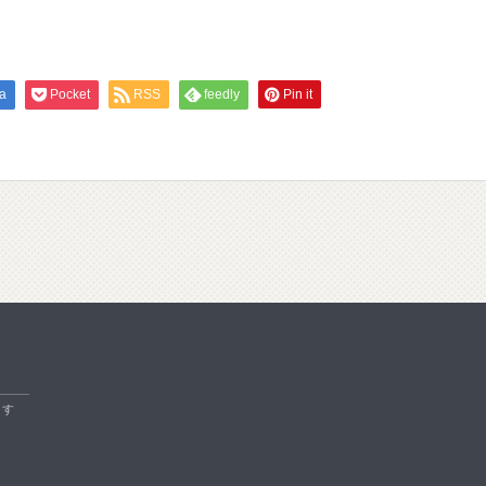
a
Pocket
RSS
feedly
Pin it
ます