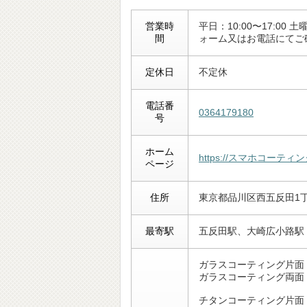
営業時
平日：10:00〜17:00 
間
ォーム又はお電話にてご
定休日
不定休
電話番
0364179180
号
ホーム
https://スマホコーティング
ページ
住所
東京都品川区西五反田1丁
最寄駅
五反田駅、大崎広小路駅
ガラスコーティング片面
ガラスコーティング両面
チタンコーティング片面