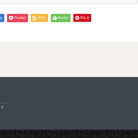
a
Pocket
RSS
feedly
Pin it
ます