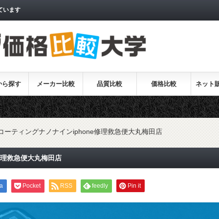
ています
から探す
メーカー比較
品質比較
価格比較
ネット
コーティングナノナインiphone修理救急便大丸梅田店
修理救急便大丸梅田店
a
Pocket
RSS
feedly
Pin it