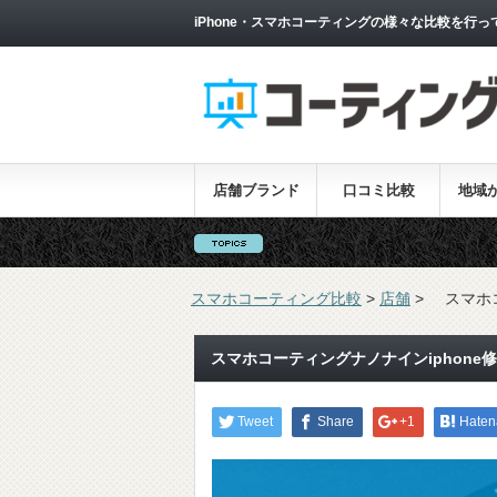
iPhone・スマホコーティングの様々な比較を行っ
店舗ブランド
口コミ比較
地域
スマホコーティング比較
>
店舗
>
スマホ
スマホコーティングナノナインiphone
Tweet
Share
+1
Haten