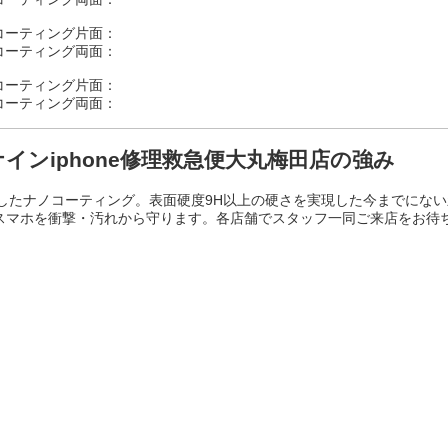
コーティング片面：
コーティング両面：
コーティング片面：
コーティング両面：
ンiphone修理救急便大丸梅田店の強み
したナノコーティング。表面硬度9H以上の硬さを実現した今までにない
大切なスマホを衝撃・汚れから守ります。各店舗でスタッフ一同ご来店をお待