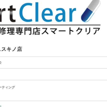
ススキノ店
0
ーティング
1