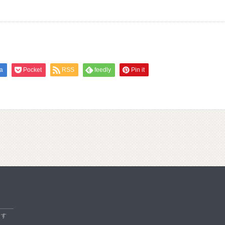
a
Pocket
RSS
feedly
Pin it
ます