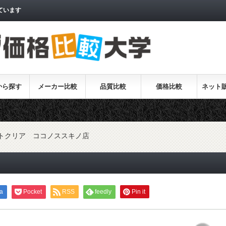
ています
から探す
メーカー比較
品質比較
価格比較
ネット
トクリア ココノススキノ店
a
Pocket
RSS
feedly
Pin it