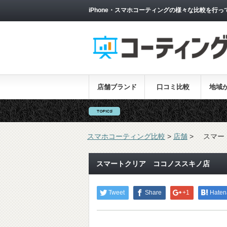
iPhone・スマホコーティングの様々な比較を行っ
店舗ブランド
口コミ比較
地域
スマホコーティング比較
>
店舗
>
スマー
スマートクリア ココノススキノ店
Tweet
Share
+1
Haten