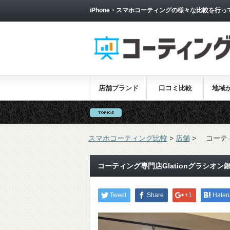
iPhone・スマホコーティングの様々な比較を行っ
店舗ブランド
口コミ比較
地域
スマホコーティング比較
>
店舗
>
コーテ
コーティング専門店Glationグラシオン
Tweet
Share
+1
Haten