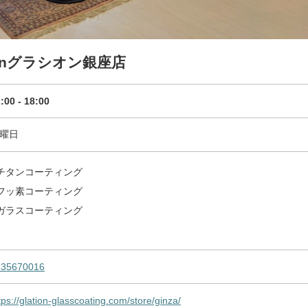
onグラシオン銀座店
:00 - 18:00
曜日
チタンコーティング
フッ素コーティング
ガラスコーティング
335670016
tps://glation-glasscoating.com/store/ginza/