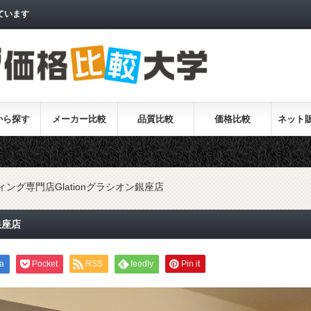
ています
から探す
メーカー比較
品質比較
価格比較
ネット
ィング専門店Glationグラシオン銀座店
銀座店
a
Pocket
RSS
feedly
Pin it