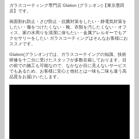
ガラスコーティング専門店 Glation (グラシオン)【東京墨田
店】です。
画面割れ防止・さび防止・抗菌対策をしたい・静電気対策を
したい・傷をつけたくない・靴、衣類を汚したくない・オフ
ィス、家の水周りを清潔に保ちたい・金属アレルギーでもア
クセサリーをしたい ガラスコーティングはそんなお客様にお
ススメです。
Glation(グラシオン)では、ガラスコーテイングの知識、技術
研修を十二分に受けたスタッフが多数在籍しております。目
の前での施工も可能なので、なかなか目に見えないサービス
でもあるため、お客様に安心と他社とは一味も二味も違う高
品質をお届けいたします。