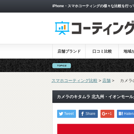
iPhone・スマホコーティングの様々な比較を行っ
店舗ブランド
口コミ比較
地域
スマホコーティング比較
>
店舗
>
カメラ
カメラのキタムラ 北九州・イオンモール
Tweet
Share
+1
Haten