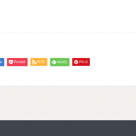
a
Pocket
RSS
feedly
Pin it