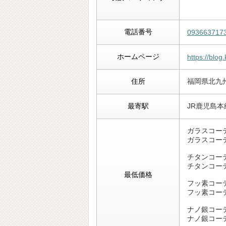
電話番号
093663717
ホームページ
https://blo
住所
福岡県北九
最寄駅
JR鹿児島
ガラスコーテ
ガラスコーテ
チタンコー
チタンコー
最低価格
フッ素コー
フッ素コー
ナノ銀コー
ナノ銀コー