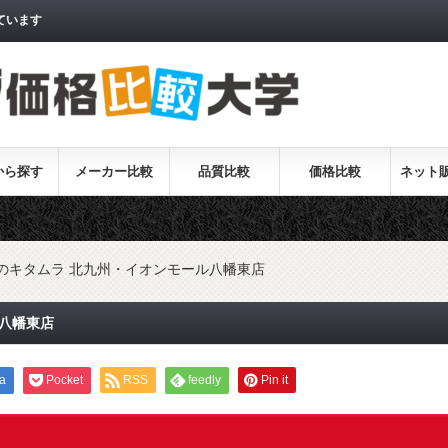
ています
から探す
メーカー比較
品質比較
価格比較
ネット
のキタムラ 北九州・イオンモール八幡東店
八幡東店
a
Pocket
RSS
feedly
Pin it