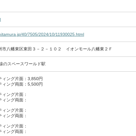
3
g.kitamura.jp/40/7505/2024/10/11930025.html
州市八幡東区東田３－２－１０２ イオンモール八幡東２Ｆ
本線のスペースワールド駅
ィング片面：3,850円
ィング両面：5,500円
ティング片面：
ティング両面：
ティング片面：
ティング両面：
ティング片面：
ティング両面：